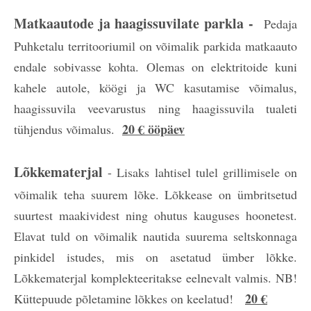
Matkaautode ja haagissuvilate parkla -
Pedaja
Puhketalu territooriumil on võimalik parkida matkaauto
endale sobivasse kohta. Olemas on elektritoide kuni
kahele autole, köögi ja WC kasutamise võimalus,
haagissuvila veevarustus ning haagissuvila tualeti
20 € ööpäev
tühjendus võimalus.
Lõkkematerjal
- Lisaks lahtisel tulel grillimisele on
võimalik teha suurem lõke. Lõkkease on ümbritsetud
suurtest maakividest ning ohutus kauguses hoonetest.
Elavat tuld on võimalik nautida suurema seltskonnaga
pinkidel istudes, mis on asetatud ümber lõkke.
Lõkkematerjal komplekteeritakse eelnevalt valmis. NB!
20 €
Küttepuude põletamine lõkkes on keelatud!