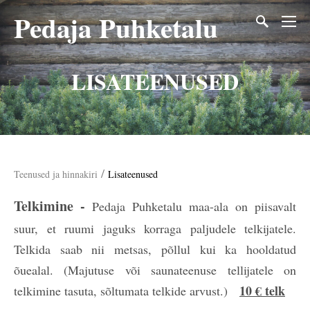
Pedaja Puhketalu
LISATEENUSED
/
Teenused ja hinnakiri
Lisateenused
Telkimine -
Pedaja Puhketalu maa-ala on piisavalt
suur, et ruumi jaguks korraga paljudele telkijatele.
Telkida saab nii metsas, põllul kui ka hooldatud
õuealal. (Majutuse või saunateenuse tellijatele on
10 € telk
telkimine tasuta, sõltumata telkide arvust.)