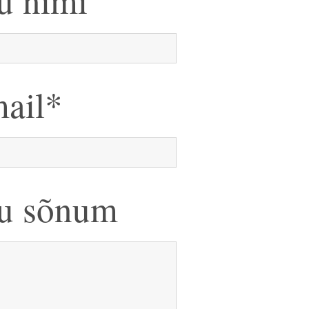
u nimi
ail
u sõnum