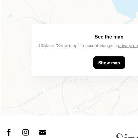
See the map
Click on "Show map" to accept Google's
privacy po
Show map