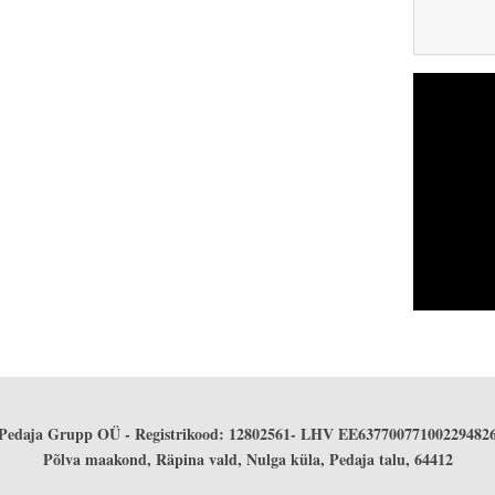
Pedaja Grupp OÜ - Registrikood: 12802561- LHV EE63770077100229482
Põlva maakond, Räpina vald, Nulga küla, Pedaja talu, 64412