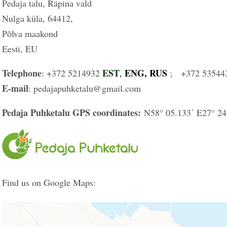
Pedaja talu, Räpina vald
Nulga küla, 64412,
Põlva maakond
Eesti, EU
Telephone
EST
ENG, RUS
: +372 5214932
,
; +372 53544
E-mail
: pedajapuhketalu@gmail.com
Pedaja Puhketalu GPS coordinates:
N58° 05.133΄ E27° 24
Find us on Google Maps: