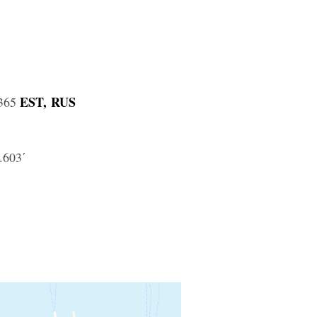
EST,
RUS
365
.603΄